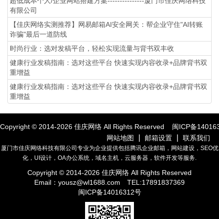
超低成本个人/企业网站搭建方案---------------厦门市佳庆网络科技
有限公司
【佳庆网络实测推荐】网易邮箱AI安全网关：帮企业守住"AI转账
诈骗"最后一道防线
时尚行业：选对发稿平台，轻松实现流量与背书双丰收
健康行业发稿指南：选对这些平台 快速实现内容收录+品牌背书双
重增益
健康行业发稿指南：选对这些平台 快速实现内容收录+品牌背书双
重增益
Copyright © 2014-
2026
佳庆网络 All Rights Reserved
闽ICP备14016
|
|
网站地图
邮箱设置
联系我们
厦门市佳庆网络科技有限公司专业为企业提供包括腾讯企业邮箱，网站建设，SEO优
化，UI设计，OA办公系统，域名主机，云服务器，软件开发等服务.
Copyright © 2014-
2026
佳庆网络 All Rights Reserved
Email：
yousz@wl1688.com
TEL:17891837369
闽ICP备14016312号