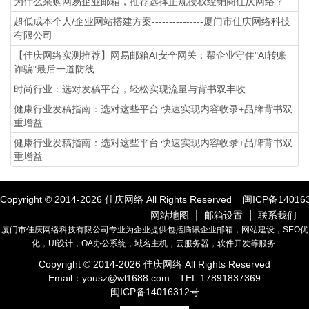
为什么采购网易企业邮箱，推荐选择正规授权经销商佳庆网络？
超低成本个人/企业网站搭建方案---------------厦门市佳庆网络科技
有限公司
【佳庆网络实测推荐】网易邮箱AI安全网关：帮企业守住"AI转账
诈骗"最后一道防线
时尚行业：选对发稿平台，轻松实现流量与背书双丰收
健康行业发稿指南：选对这些平台 快速实现内容收录+品牌背书双
重增益
健康行业发稿指南：选对这些平台 快速实现内容收录+品牌背书双
重增益
Copyright © 2014-
2026
佳庆网络 All Rights Reserved
闽ICP备14016
|
|
网站地图
邮箱设置
联系我们
厦门市佳庆网络科技有限公司专业为企业提供包括腾讯企业邮箱，网站建设，SEO优
化，UI设计，OA办公系统，域名主机，云服务器，软件开发等服务.
Copyright © 2014-
2026
佳庆网络 All Rights Reserved
Email：
yousz@wl1688.com
TEL:17891837369
闽ICP备14016312号