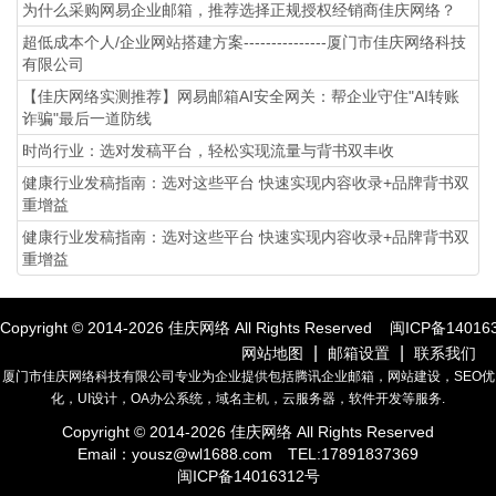
为什么采购网易企业邮箱，推荐选择正规授权经销商佳庆网络？
超低成本个人/企业网站搭建方案---------------厦门市佳庆网络科技
有限公司
【佳庆网络实测推荐】网易邮箱AI安全网关：帮企业守住"AI转账
诈骗"最后一道防线
时尚行业：选对发稿平台，轻松实现流量与背书双丰收
健康行业发稿指南：选对这些平台 快速实现内容收录+品牌背书双
重增益
健康行业发稿指南：选对这些平台 快速实现内容收录+品牌背书双
重增益
Copyright © 2014-
2026
佳庆网络 All Rights Reserved
闽ICP备14016
|
|
网站地图
邮箱设置
联系我们
厦门市佳庆网络科技有限公司专业为企业提供包括腾讯企业邮箱，网站建设，SEO优
化，UI设计，OA办公系统，域名主机，云服务器，软件开发等服务.
Copyright © 2014-
2026
佳庆网络 All Rights Reserved
Email：
yousz@wl1688.com
TEL:17891837369
闽ICP备14016312号