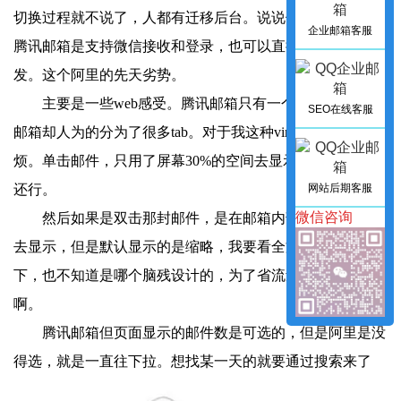
切换过程就不说了，人都有迁移后台。说说使用的感受吧。
企业邮箱客服
腾讯邮箱是支持微信接收和登录，也可以直接在小程序里收
发。这个阿里的先天劣势。
主要是一些web感受。腾讯邮箱只有一个页面，而阿里
SEO在线客服
邮箱却人为的分为了很多tab。对于我这种vim党实在是麻
烦。单击邮件，只用了屏幕30%的空间去显示，那种小邮件
网站后期客服
还行。
微信咨询
然后如果是双击那封邮件，是在邮箱内部新的tab页面
去显示，但是默认显示的是缩略，我要看全文还得点击一
下，也不知道是哪个脑残设计的，为了省流量也不要这样
啊。
腾讯邮箱但页面显示的邮件数是可选的，但是阿里是没
得选，就是一直往下拉。想找某一天的就要通过搜索来了