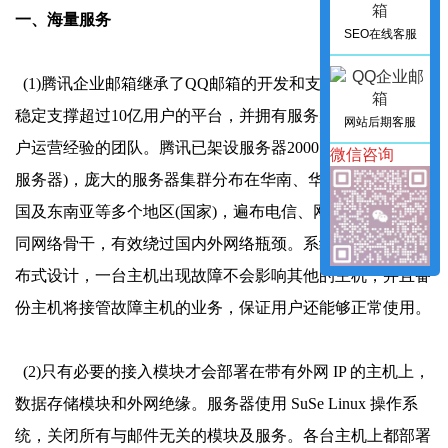
一、海量服务
SEO在线客服
(1)腾讯企业邮箱继承了QQ邮箱的开发和支撑体系，一个能
稳定支撑超过10亿用户的平台，并拥有服务超过1亿活跃用
网站后期客服
户运营经验的团队。腾讯已架设服务器2000多台(不含存储
微信咨询
服务器)，庞大的服务器集群分布在华南、华北、香港、美
国及东南亚等多个地区(国家)，遍布电信、网通、移动等不
同网络骨干，有效绕过国内外网络瓶颈。系统均采用冗余分
布式设计，一台主机出现故障不会影响其他的主机，并且备
份主机将接管故障主机的业务，保证用户还能够正常使用。
(2)只有必要的接入模块才会部署在带有外网 IP 的主机上，
数据存储模块和外网绝缘。服务器使用 SuSe Linux 操作系
统，关闭所有与邮件无关的模块及服务。各台主机上都部署