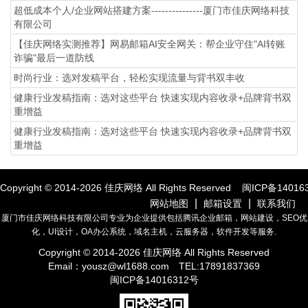
超低成本个人/企业网站搭建方案---------------厦门市佳庆网络科技
有限公司
【佳庆网络实测推荐】网易邮箱AI安全网关：帮企业守住"AI转账
诈骗"最后一道防线
时尚行业：选对发稿平台，轻松实现流量与背书双丰收
健康行业发稿指南：选对这些平台 快速实现内容收录+品牌背书双
重增益
健康行业发稿指南：选对这些平台 快速实现内容收录+品牌背书双
重增益
Copyright © 2014-
2026
佳庆网络 All Rights Reserved
闽ICP备14016
|
|
网站地图
邮箱设置
联系我们
厦门市佳庆网络科技有限公司专业为企业提供包括腾讯企业邮箱，网站建设，SEO优
化，UI设计，OA办公系统，域名主机，云服务器，软件开发等服务.
Copyright © 2014-
2026
佳庆网络 All Rights Reserved
Email：
yousz@wl1688.com
TEL:17891837369
闽ICP备14016312号