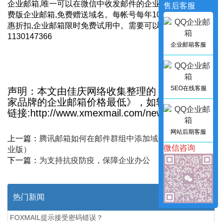
企业邮箱,唯一可以在微信中收发邮件的企业邮箱。购买收
售后客服
费版企业邮箱,免费赠送域名。每帐号每年100元起,多重优
惠折扣,企业邮箱限时免费试用中。需要可以加小编微信：
1130147366
企业邮箱客服
SEO在线客服
声明：本文由佳庆网络收集整理的《2021年哪
家品牌的企业邮箱价格最低》，如转载请保留
链接:http://www.xmexmail.com/news_in/497
网站后期客服
上一篇：
腾讯邮箱如何在邮件群组中添加域外邮箱账号（专
微信咨询
业版）
下一篇：
为支持抗疫防疫，保障企业办公
热门新闻
FOXMAIL提示接受密码错误？