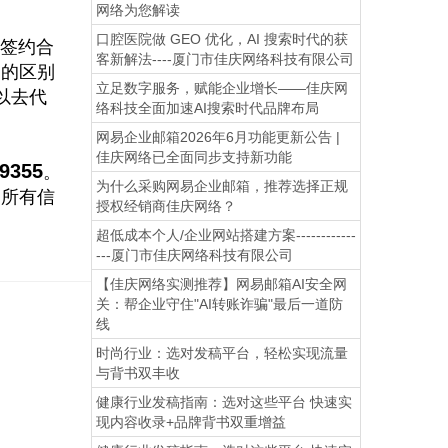
网络为您解读
口腔医院做 GEO 优化，AI 搜索时代的获
签约合
客新解法----厦门市佳庆网络科技有限公司
一的区别
立足数字服务，赋能企业增长——佳庆网
以去代
络科技全面加速AI搜索时代品牌布局
网易企业邮箱2026年6月功能更新公告 |
佳庆网络已全面同步支持新功能
29355
。
为什么采购网易企业邮箱，推荐选择正规
的所有信
授权经销商佳庆网络？
超低成本个人/企业网站搭建方案------------
---厦门市佳庆网络科技有限公司
【佳庆网络实测推荐】网易邮箱AI安全网
关：帮企业守住"AI转账诈骗"最后一道防
线
时尚行业：选对发稿平台，轻松实现流量
与背书双丰收
健康行业发稿指南：选对这些平台 快速实
现内容收录+品牌背书双重增益