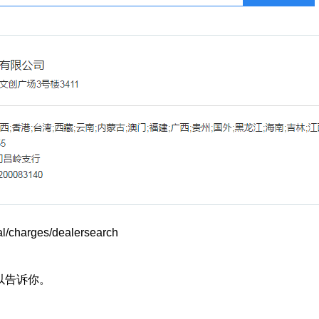
harges/dealersearch
以告诉你。