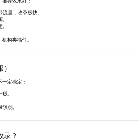
，推荐效果好：
带流量，收录极快。
源。
定。
、机构类稿件。
限）
不一定稳定：
一般。
。
录较弱。
收录？