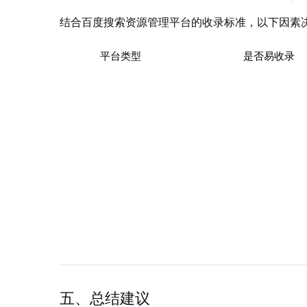
结合百度搜索资源管理平台的收录标准，以下因素
平台类型
是否易收录
国家级新闻媒体
✅ 极容易
主流财经门户
✅ 容易
百度系产品
✅ 极容易
自媒体平台
⚠️ 部分收录
地方媒体
❌ 一般不收录
五、总结建议