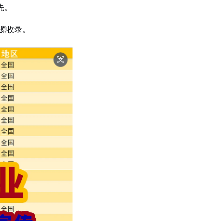
先。
。
源收录。