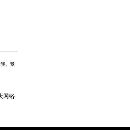
诉我。我
庆网络