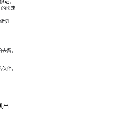
俱进。
时的快速
缝切
的去留。
讯伙伴。
帆出