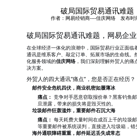
破局国际贸易通讯难题
作者：网易经销商----佳庆网络 发布时间：202
破局国际贸易通讯难题，网易企业
在全球经济一体化的浪潮中，国际贸易行业正面临
通讯是维系客户、敲定订单、拓展市场的生命线。
化服务领域的
佳庆网络
，我们深刻理解外贸人的痛
决方案。
外贸人的四大通讯“痛点”，您是否正在经历？
邮件安全危机四伏，商业机密如履薄冰
痛点：
竞争对手恶意窃取报价单？黑客钓鱼邮
旦泄露，带来的损失将是毁灭性的。
垃圾邮件狂轰滥炸，重要邮件石沉大海
痛点：
每天耗费大量时间在成百上千的垃圾邮
等重要邮件被系统误判，直接进入垃圾箱，错
海外通联障碍重重，邮件延迟丢失成常态