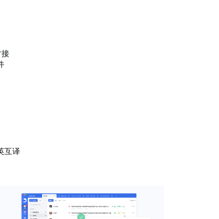
对接
件
英互译