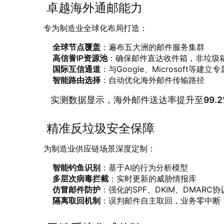
卓越海外通邮能力
专为制造业全球化布局打造：
全球节点覆盖
：遍布五大洲的邮件服务集群
高信誉IP资源池
：确保邮件直达收件箱，非垃圾
国际互信通道
：与Google、Microsoft等建立
智能路由选择
：自动优化海外邮件传输路径
实测数据显示，海外邮件送达率提升至
99.
精准反垃圾安全保障
为制造业供应链场景深度定制：
智能钓鱼识别
：基于AI的行为分析模型
多层次病毒拦截
：实时更新的威胁情报库
仿冒邮件防护
：强化的SPF、DKIM、DMARC协
隔离取回机制
：误判邮件自主取回，业务零中断