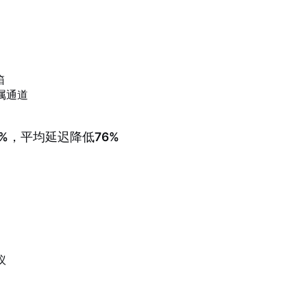
箱
专属通道
2%
，平均延迟降低
76%
议